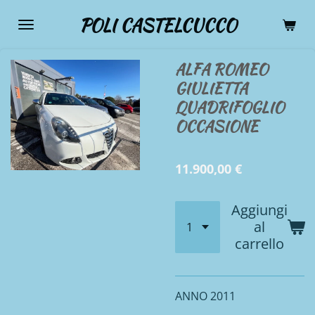
Vai
POLI CASTELCUCCO
al
contenuto
ALFA ROMEO
principale
GIULIETTA
QUADRIFOGLIO
OCCASIONE
11.900,00 €
Aggiungi
al
carrello
ANNO 2011